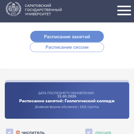
Перейти
к
основному
САРАТОВСКИЙ
содержанию
ГОСУДАРСТВЕННЫЙ
УНИВЕРСИТЕТ
Расписание занятий
Расписание сессии
ДАТА ПОСЛЕДНЕГО ОБНОВЛЕНИЯ:
13.03.2026
Расписание занятий: Геологический колледж
Дневная форма обучения | 1411 группа
числитель
лекция
ч