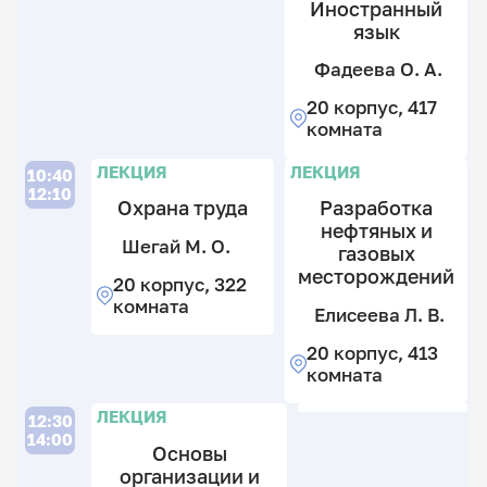
Н
Иностранный
к
к
Ю
язык
4
4
к
2
к
Фадеева О. А.
к
1
20 корпус, 417
Л
к
комната
Л
Л
Л
ЛЕКЦИЯ
ЛЕКЦИЯ
10:40
12:10
Ш
Охрана труда
Разработка
М
нефтяных и
Шегай М. О.
О
газовых
месторождений
20 корпус, 322
2
комната
к
Елисеева Л. В.
3
20 корпус, 413
к
П
комната
р
Н
Ч
Ч
Л
Л
П
Л
ЛЕКЦИЯ
Ю
12:30
Р.
Р.
14:00
В.
В.
Основы
2
организации и
к
2
2