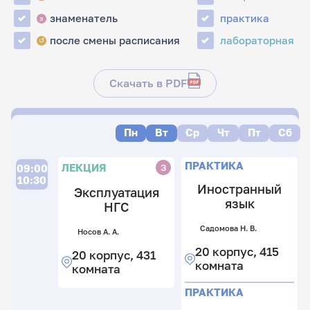
знаменатель
практика
з
после смены расписания
лабораторная
↺
Скачать в PDF
Пн
Вт
Ср
Чт
Пт
Сб
Л
Л
Л
ПРАКТИКА
ЛЕКЦИЯ
З
09:00
10:30
Иностранный
Эксплуатация
язык
НГС
Садомова Н. В.
Носов А. А.
20 корпус, 415
20 корпус, 431
Б
комната
комната
Но
Н
А.
П
А
А.
ПРАКТИКА
р
2
2