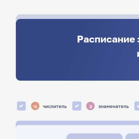
Расписание 
ч
з
числитель
знаменатель