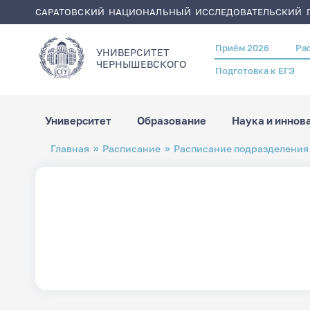
САРАТОВСКИЙ НАЦИОНАЛЬНЫЙ ИССЛЕДОВАТЕЛЬСКИЙ Г
Приём 2026
Ра
Header
УНИВЕРСИТЕТ
menu
ЧЕРНЫШЕВСКОГO
Подготовка к ЕГЭ
Университет
Образование
Наука и иннов
Перейти
Строка
Главная
Расписание
Расписание подразделения
к
навигации
основному
содержанию