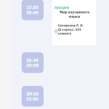
17:20
ЛЕКЦИЯ
18:40
Мир изучаемого
языка
Сокиркина Л. И.
12 корпус, 333
комната
18:45
20:05
20:10
21:30