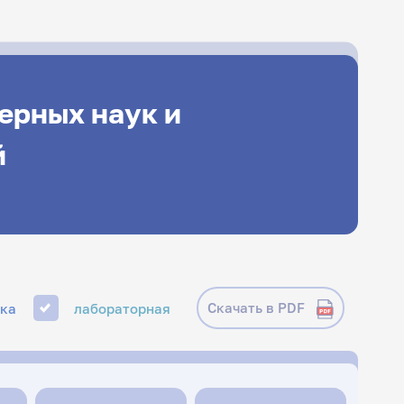
ерных наук и
й
Скачать в PDF
ика
лабораторная