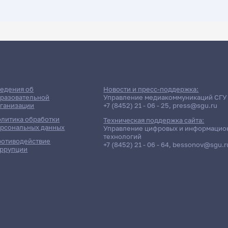
ДАТА ПОСЛЕДНЕГО ОБНОВЛЕНИЯ:
30.06.2026
 Факультет компьютерных на
едения об
Новости и пресс-поддержка:
разовательной
Управление медиакоммуникаций СГУ
ганизации
+7 (8452) 21 - 06 - 25
,
press@sgu.ru
технологий
литика обработки
Техническая поддержка сайта:
рсональных данных
Управление цифровых и информацио
Дневная форма обучения | 421 группа
технологий
отиводействие
+7 (8452) 21 - 06 - 64
,
bessonov@sgu.r
ррупции
ность / Дисциплина
Преподавате
Жаркова Анастасия Вла
птографию