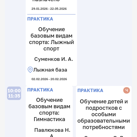
к
н
к
С
29.01.2026 - 22.05.2026
8
н
О
к
ПРАКТИКА
В.
29.
Обучение
Д
базовым видам
спорта: Лыжный
спорт
Суменков И. А.
Лыжная база
02.02.2026 - 20.02.2026
П
П
П
Л
ПРАКТИКА
ПРАКТИКА
Ч
10:00
11:35
Обучение
Обучение детей и
базовым видам
подростков с
С
спорта:
особыми
Н
Гимнастика
образовательными
Х
Н
потребностями
В.
Павлюкова Н.
15
В.
С
Пр
А.