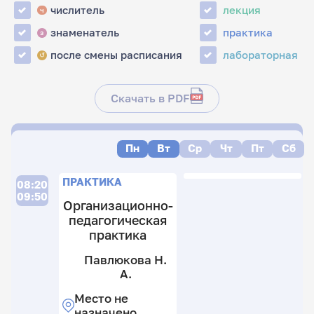
числитель
лекция
ч
знаменатель
практика
з
после смены расписания
лабораторная
↺
Скачать в PDF
Пн
Вт
Ср
Чт
Пт
Сб
Л
П
Л
Л
ПРАКТИКА
08:20
09:50
Организационно-
педагогическая
С
практика
Н
Х
П
Н
Павлюкова Н.
В.
Н
А.
15
В.
А
к
Место не
15
М
8
назначено