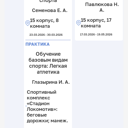
спорта
С
Н
Павлюкова Н.
А
М
А
А.
Семенова Е. А.
15
Н
П
к
М
15 корпус, 17
15 корпус, 8
А
А
8
н
комната
комната
к
н
12
15
17.03.2026 - 19.05.2026
23.03.2026 - 30.03.2026
к
к
29.
29.
2
2
ПРАКТИКА
к
к
Л
Обучение
24.
27.
базовым видам
спорта: Легкая
П
атлетика
Глазырина И. А.
Спортивный
комплекс
«Стадион
С
Локомотив»:
Е.
беговые
А
дорожки; манеж.
С
15
Е.