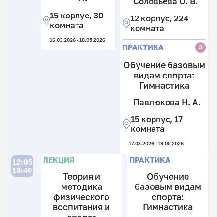
Соловьева О. В.
К.
к
Е.
*.
15
8
15 корпус, 30
А
12 корпус, 224
к
М
к
комната
комната
8
н
П
16.03.2026 - 18.05.2026
к
н
б
Л
ПРАКТИКА
З
27.
Обучение базовым
видам спорта:
С
Гимнастика
Н
Н
Павлюкова Н. А.
15
15 корпус, 17
к
комната
8
к
17.03.2026 - 19.05.2026
Л
Л
П
П
ЛЕКЦИЯ
ПРАКТИКА
12:05
13:40
Теория и
Обучение
методика
базовым видам
физического
спорта:
П
воспитания и
Гимнастика
С
П