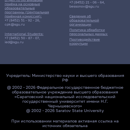
+7 (8452) 21 - 06 - 64
,
приёма на основные
bessonov@sgu.ru
образовательные
программы (Центральная
приёмная комиссия):
Сведения об
+7 (8452) 51 - 92 - 26
,
образовательной
cpk@sgu.ru
организации
Политика обработки
персональных данных
International Students:
+7 (8452) 50 - 87 - 07
,
Противодействие
ied@sgu.ru
коррупции
Учредитель:
Министерство науки и высшего образования
РФ
@ 2002 - 2026 Федеральное государственное бюджетное
образовательное учреждение высшего образования
«Саратовский национальный исследовательский
государственный университет имени Н.Г.
Чернышевского»
@ 2002 - 2026 Saratov State University
При использовании материалов активная ссылка на
источник обязательна