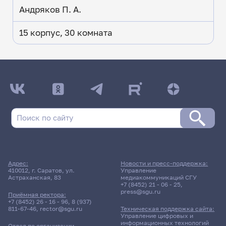
Андряков П. А.
15 корпус, 30 комната
ДАТА ПОСЛЕДНЕГО ОБНОВЛЕНИЯ:
17.05.2026
Расписание сессии: Факультет физической
культуры и спорта (ПИ)
Заочная форма обучения | 212 группа
Адрес:
Новости и пресс-поддержка:
Расписание сессии еще не заполнено!
410012, г. Саратов, ул.
Управление
Астраханская, 83
медиакоммуникаций СГУ
+7 (8452) 21 - 06 - 25
,
press@sgu.ru
Приёмная ректора:
+7 (8452) 26 - 16 - 96
,
8 (937)
811-67-46
,
rector@sgu.ru
Техническая поддержка сайта:
Управление цифровых и
информационных технологий
Отдел по организации