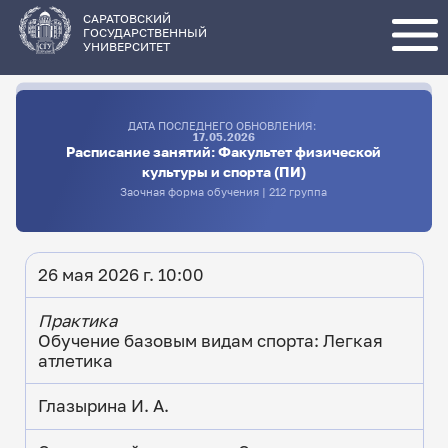
Перейти
к
основному
САРАТОВСКИЙ
содержанию
ГОСУДАРСТВЕННЫЙ
УНИВЕРСИТЕТ
ДАТА ПОСЛЕДНЕГО ОБНОВЛЕНИЯ:
17.05.2026
Расписание занятий: Факультет физической
культуры и спорта (ПИ)
Заочная форма обучения | 212 группа
26 мая 2026 г. 10:00
Практика
Обучение базовым видам спорта: Легкая
атлетика
Глазырина И. А.