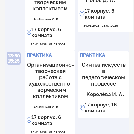
Попов Д. А.
творческим
К
коллективом
Н
17 корпус, 6
В.
комната
Альбицкая И. В.
17
30.01.2026 - 03.03.2026
17 корпус, 6
к
комната
16
к
30.01.2026 - 03.03.2026
П
ПРАКТИКА
ПРАКТИКА
13:50
15:25
Организационно-
Синтез искусств
творческая
в
работа с
педагогическом
художественно-
процессе
творческим
Королёва И. А.
коллективом
П
17 корпус, 16
С
Альбицкая И. В.
комната
В.
17 корпус, 6
17
комната
к
30.01.2026 - 03.03.2026
16