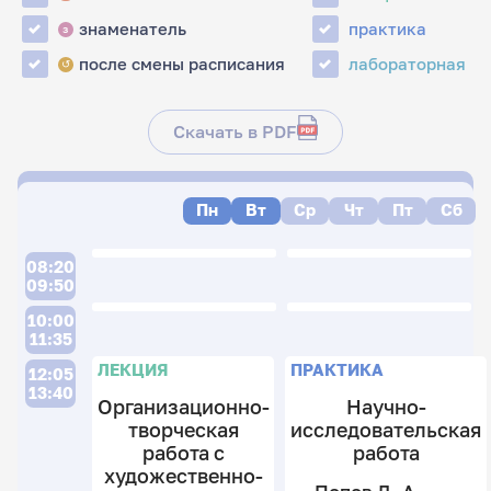
знаменатель
практика
з
после смены расписания
лабораторная
↺
Скачать в PDF
Пн
Вт
Ср
Чт
Пт
Сб
08:20
09:50
П
10:00
11:35
ЛЕКЦИЯ
ПРАКТИКА
12:05
13:40
Организационно-
Научно-
творческая
исследовательская
работа с
работа
художественно-