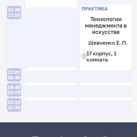
к
ПРАКТИКА
15:35
17:10
Технологии
менеджмента в
искусстве
Шевченко Е. П.
17 корпус, 1
комната
17:20
18:40
18:45
20:05
20:10
21:30