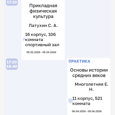
17:10
Прикладная
физическая
культура
Латухин С. А.
С
16 корпус, 106
Е.
комната
С
спортивный зал
12
05.02.2026 - 05.04.2026
к
2
П
П
П
ПРАКТИКА
17:20
к
18:40
Основы истории
средних веков
Многолетняя Е.
В
Ки
Н.
В.
Е.
Гв
В.
Л.
11 корпус, 521
Н
А.
17
комната
к
13
17
06.04.2026 - 09.06.2026
21
к
к