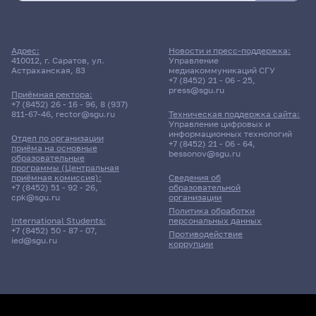
Расписание сессии еще не заполнено!
Адрес:
Новости и пресс-поддержка:
410012, г. Саратов, ул.
Управление
Астраханская, 83
медиакоммуникаций СГУ
+7 (8452) 21 - 06 - 25
,
press@sgu.ru
Приёмная ректора:
+7 (8452) 26 - 16 - 96
,
8 (937)
811-67-46
,
rector@sgu.ru
Техническая поддержка сайта:
Управление цифровых и
информационных технологий
Отдел по организации
+7 (8452) 21 - 06 - 64
,
приёма на основные
bessonov@sgu.ru
образовательные
программы (Центральная
приёмная комиссия):
Сведения об
+7 (8452) 51 - 92 - 26
,
образовательной
cpk@sgu.ru
организации
Политика обработки
персональных данных
International Students:
+7 (8452) 50 - 87 - 07
,
Противодействие
ied@sgu.ru
коррупции