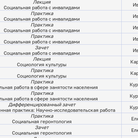
Лекция
Ив
Социальная работа с инвалидами
Практика
Ив
Социальная работа с инвалидами
Практика
Ив
Социальная работа с инвалидами
Практика
Ив
Социальная работа с инвалидами
Зачет
Ив
Социальная работа с инвалидами
Лекция
Кар
Социология культуры
Практика
Кар
Социология культуры
Практика
Кур
льная работа в сфере занятости населения
Практика
Кур
льная работа в сфере занятости населения
Дифференцированный зачет
Кур
нная практика: Научно-исследовательская работа
Практика
Ел
Социальная геронтология
Зачет
Ел
Социальная геронтология