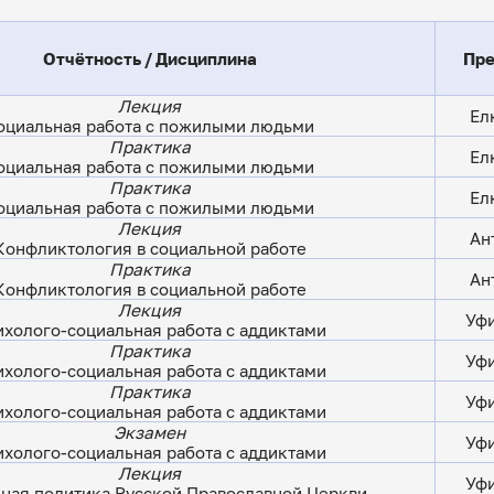
Отчётность / Дисциплина
Пре
Лекция
Ел
оциальная работа с пожилыми людьми
Практика
Ел
оциальная работа с пожилыми людьми
Практика
Ел
оциальная работа с пожилыми людьми
Лекция
Ан
Конфликтология в социальной работе
Практика
Ан
Конфликтология в социальной работе
Лекция
Уфи
ихолого-социальная работа с аддиктами
Практика
Уфи
ихолого-социальная работа с аддиктами
Практика
Уфи
ихолого-социальная работа с аддиктами
Экзамен
Уфи
ихолого-социальная работа с аддиктами
Лекция
Уфи
ная политика Русской Православной Церкви