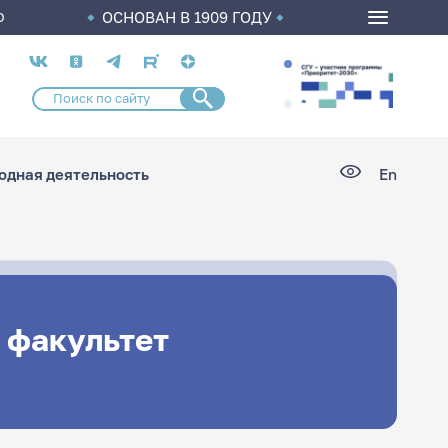
ОСНОВАН В 1909 ГОДУ
О
Социальные
сети
дная деятельность
En
 факультет