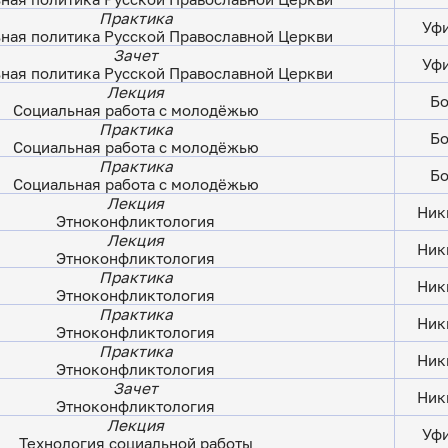
Практика
Уфи
ная политика Русской Православной Церкви
Зачет
Уфи
ная политика Русской Православной Церкви
Лекция
Бо
Социальная работа с молодёжью
Практика
Бо
Социальная работа с молодёжью
Практика
Бо
Социальная работа с молодёжью
Лекция
Ник
Этноконфликтология
Лекция
Ник
Этноконфликтология
Практика
Ник
Этноконфликтология
Практика
Ник
Этноконфликтология
Практика
Ник
Этноконфликтология
Зачет
Ник
Этноконфликтология
Лекция
Уфи
Технология социальной работы