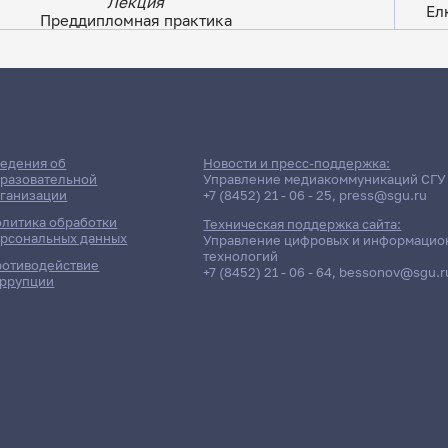
Лекция
Ел
Преддипломная практика
ДАТА ПОСЛЕДНЕГО ОБНОВЛЕНИЯ:
19.05.2026
е сессии: Социологический
едения об
Новости и пресс-поддержка:
разовательной
Управление медиакоммуникаций СГУ
ганизации
+7 (8452) 21 - 06 - 25
,
press@sgu.ru
Заочная форма обучения | 451 группа
литика обработки
Техническая поддержка сайта:
рсональных данных
Управление цифровых и информацио
технологий
отиводействие
+7 (8452) 21 - 06 - 64
,
bessonov@sgu.r
ррупции
олнено!