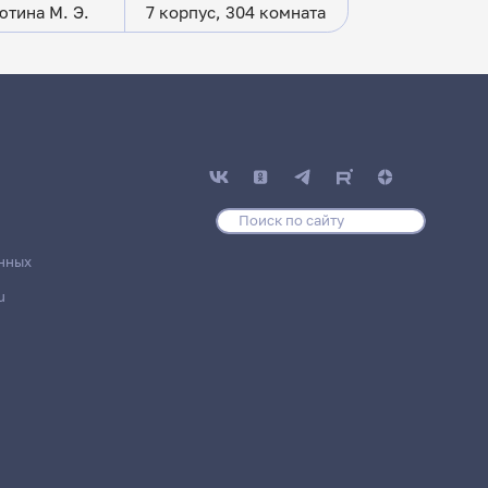
ютина М. Э.
7 корпус, 304 комната
 факультет
нных
u