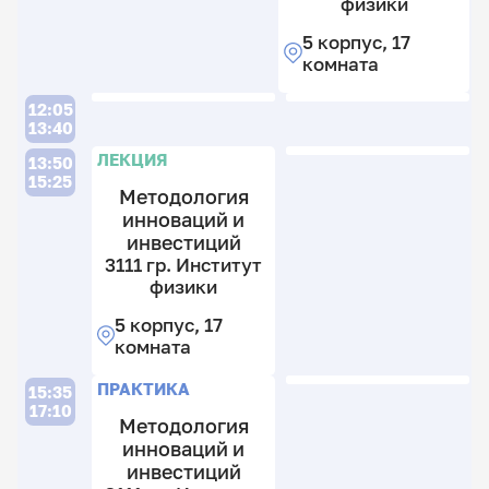
физики
5 корпус, 17
комната
Л
12:05
13:40
Л
ЛЕКЦИЯ
13:50
15:25
4
Методология
гр
инноваций и
И
4
инвестиций
ф
гр
3111 гр. Институт
И
3
физики
ф
к
5 корпус, 17
2
3
комната
к
к
2
ПРАКТИКА
15:35
к
17:10
Методология
инноваций и
инвестиций