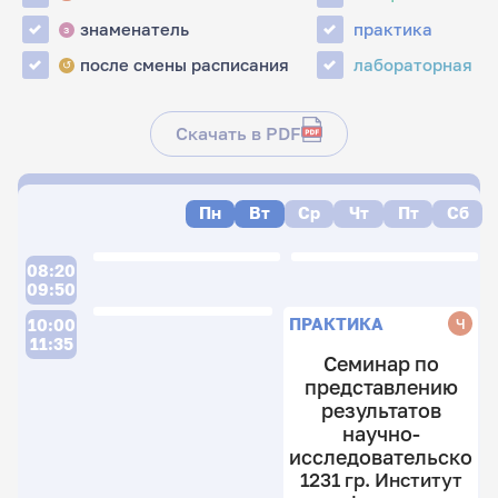
знаменатель
практика
з
после смены расписания
лабораторная
↺
Скачать в PDF
Пн
Вт
Ср
Чт
Пт
Сб
08:20
09:50
ПРАКТИКА
Ч
10:00
11:35
Семинар по
представлению
результатов
научно-
исследовательско
1231 гр. Институт