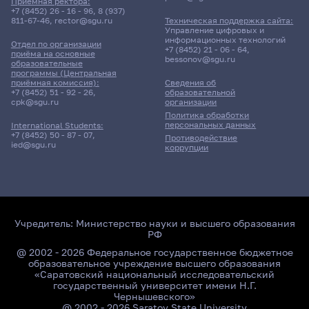
Приёмная ректора:
Д/о
+7 (8452) 26 - 16 - 96
,
8 (937)
811-67-46
,
rector@sgu.ru
Техническая поддержка сайта:
Управление цифровых и
1 корпус, 53 комната
информационных технологий
Отдел по организации
+7 (8452) 21 - 06 - 64
,
приёма на основные
bessonov@sgu.ru
образовательные
программы (Центральная
8 июня 2026 г. 9:00
приёмная комиссия):
Сведения об
+7 (8452) 51 - 92 - 26
,
образовательной
cpk@sgu.ru
организации
Экзамен
Политика обработки
Общая геология
персональных данных
International Students:
+7 (8452) 50 - 87 - 07
,
Противодействие
ied@sgu.ru
103гр., Геологический фак-т
коррупции
Д/о
1 корпус, 55 комната
Учредитель:
Министерство науки и высшего образования
Заочная форма обучения
РФ
@ 2002 - 2026 Федеральное государственное бюджетное
12 мая 2026 г. 13:50
образовательное учреждение высшего образования
«Саратовский национальный исследовательский
государственный университет имени Н.Г.
Лекция
Чернышевского»
Математические методы
@ 2002 - 2026 Saratov State University