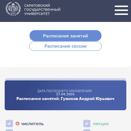
Перейти
к
основному
САРАТОВСКИЙ
содержанию
ГОСУДАРСТВЕННЫЙ
УНИВЕРСИТЕТ
Расписание занятий
Расписание сессии
ДАТА ПОСЛЕДНЕГО ОБНОВЛЕНИЯ:
27.04.2026
Расписание занятий: Гужиков Андрей Юрьевич
числитель
лекция
ч