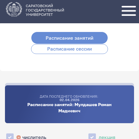
Перейти
к
основному
САРАТОВСКИЙ
содержанию
ГОСУДАРСТВЕННЫЙ
УНИВЕРСИТЕТ
Расписание занятий
Расписание сессии
ДАТА ПОСЛЕДНЕГО ОБНОВЛЕНИЯ:
02.04.2026
Расписание занятий: Мулдашев Роман
Мадиевич
числитель
лекция
ч