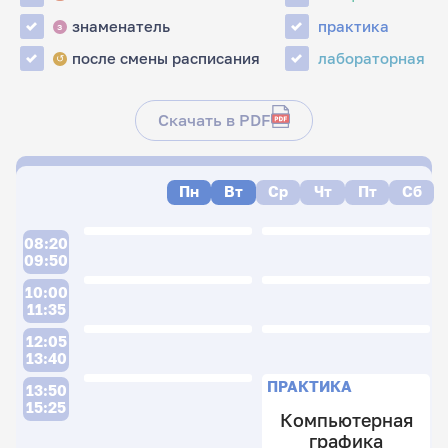
знаменатель
практика
з
после смены расписания
лабораторная
↺
Скачать в PDF
Пн
Вт
Ср
Чт
Пт
Сб
08:20
09:50
10:00
11:35
12:05
13:40
ПРАКТИКА
13:50
15:25
Компьютерная
графика