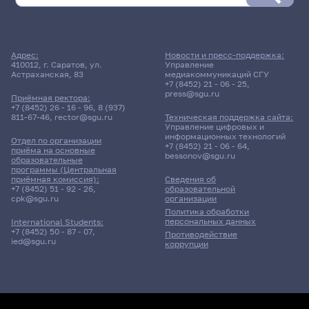
к
1
12
к
к
28 мая 2026 г. 10:00
1
24.
Адрес:
Новости и пресс-поддержка:
к
410012, г. Саратов, ул.
Управление
Зачет
Астраханская, 83
медиакоммуникаций СГУ
Компьютерная графика
24.
+7 (8452) 21 - 06 - 25
,
press@sgu.ru
Приёмная ректора:
+7 (8452) 26 - 16 - 96
,
8 (937)
231гр., ИИиМО
811-67-46
,
rector@sgu.ru
Техническая поддержка сайта:
Д/о
Управление цифровых и
информационных технологий
Отдел по организации
+7 (8452) 21 - 06 - 64
,
11 корпус, 415 комната
приёма на основные
bessonov@sgu.ru
образовательные
программы (Центральная
приёмная комиссия):
Сведения об
28 мая 2026 г. 17:20
+7 (8452) 51 - 92 - 26
,
образовательной
cpk@sgu.ru
организации
Политика обработки
Зачет
персональных данных
International Students:
Разработка программного
+7 (8452) 50 - 87 - 07
,
Противодействие
обеспечения в
ied@sgu.ru
коррупции
профессиональной
деятельности психолога
210гр., Фак-т психологии
В/о