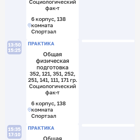
гр
3
Социологический
С
гр
фак-т
ф
С
6 корпус, 138
т
ф
комната
т
6
Спортзал
к
6
1
к
П
П
ПРАКТИКА
13:50
к
1
15:25
Общая
С
к
физическая
С
подготовка
37
34
352, 121, 351, 252,
21
34
251, 141, 111, 171 гр.
27
24
Социологический
22
15
фак-т
14
31
6 корпус, 138
гр
3
комната
С
гр
Спортзал
ф
С
т
ф
П
П
ПРАКТИКА
т
15:35
6
17:10
Общая
к
6