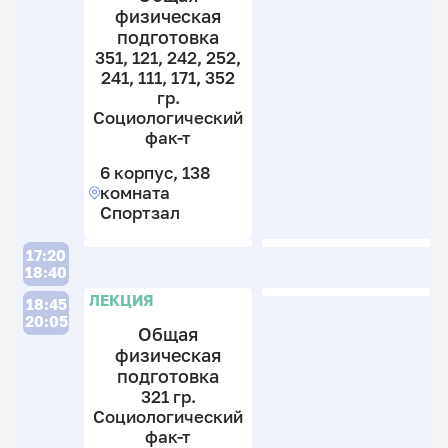
физическая
1
к
подготовка
к
1
21
31
С
к
351, 121, 242, 252,
37
3
С
241, 111, 171, 352
2
гр
гр.
гр
С
Социологический
С
ф
фак-т
ф
т
6 корпус, 138
т
6
комната
6
к
Спортзал
к
1
1
к
17:20
к
С
18:40
С
ЛЕКЦИЯ
18:45
20:05
Общая
физическая
подготовка
321 гр.
Социологический
фак-т