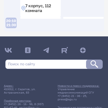
7 корпус, 112
комната
20:10
21:30
ДАТА ПОСЛЕДНЕГО ОБНОВЛЕНИЯ:
17.02.2026
Расписание сессии: Нерозя Ольга
Владимировна
25 мая 2026 г. 12:00
Адрес:
Новости и пресс-поддержка:
410012, г. Саратов, ул.
Управление
Зачет
Астраханская, 83
медиакоммуникаций СГУ
Общая физическая
+7 (8452) 21 - 06 - 25
,
подготовка
press@sgu.ru
Приёмная ректора:
+7 (8452) 26 - 16 - 96
,
8 (937)
811-67-46
,
rector@sgu.ru
Техническая поддержка сайта: