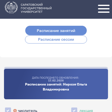
Перейти
к
основному
САРАТОВСКИЙ
содержанию
ГОСУДАРСТВЕННЫЙ
УНИВЕРСИТЕТ
Расписание занятий
Расписание сессии
ДАТА ПОСЛЕДНЕГО ОБНОВЛЕНИЯ:
17.02.2026
Расписание занятий: Нерозя Ольга
Владимировна
числитель
лекция
ч