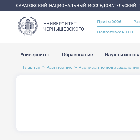
САРАТОВСКИЙ НАЦИОНАЛЬНЫЙ ИССЛЕДОВАТЕЛЬСКИЙ Г
Приём 2026
Ра
Header
УНИВЕРСИТЕТ
menu
ЧЕРНЫШЕВСКОГO
Подготовка к ЕГЭ
Университет
Образование
Наука и иннов
Перейти
Строка
Главная
Расписание
Расписание подразделения
к
навигации
основному
содержанию