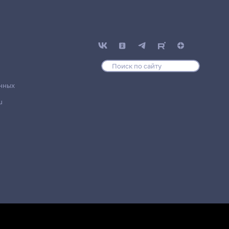
нных
u
/ Подразделение
Место проведения
Юрфак
12 корпус, 515 комната
Юрфак
12 корпус, 515 комната
Юрфак
12 корпус, 515 комната
Юрфак
12 корпус, 515 комната