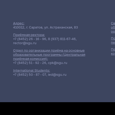
Адрес:
Св
410012, г. Саратов, ул. Астраханская, 83
об
ор
Приёмная ректора:
По
+7 (8452) 26 - 16 - 96
,
8 (937) 811-67-46
,
пе
rector@sgu.ru
Пр
Отдел по организации приёма на основные
ко
Дата
образовательные программы (Центральная
приёмная комиссия):
+7 (8452) 51 - 92 - 26
,
cpk@sgu.ru
Консультация
5 мая 2026 г. 14:00
Участие специалис
International Students:
Экзамен
+7 (8452) 50 - 87 - 07
,
ied@sgu.ru
7 мая 2026 г. 17:20
Участие специалис
Консультация
22 июня 2026 г. 9:00
Естественно-научн
Экзамен
23 июня 2026 г. 9:00
Естественно-научн