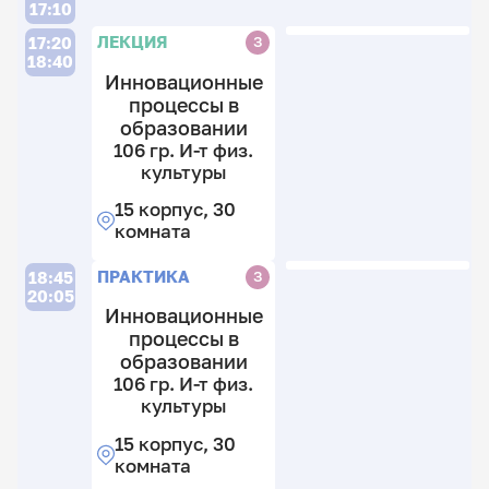
15
17:10
к
к
12
П
ЛЕКЦИЯ
З
17:20
8
15
к
18:40
к
к
2
3
Инновационные
8
гр
к
процессы в
к
Ф
образовании
П
106 гр. И-т физ.
1
Л
культуры
12
гр
к
Ф
15 корпус, 30
1
3
20
П
комната
гр
к
2
Ф
12
гр
ПРАКТИКА
З
18:45
П
к
И
20:05
3
т
Инновационные
12
к
ф
процессы в
к
к
3
образовании
Л
к
106 гр. И-т физ.
15
культуры
к
8
15 корпус, 30
к
комната