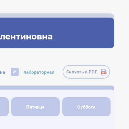
алентиновна
Скачать в PDF
ика
лабораторная
Пятница
Суббота