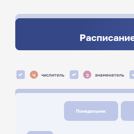
Расписание
ч
з
числитель
знаменатель
Понедельник