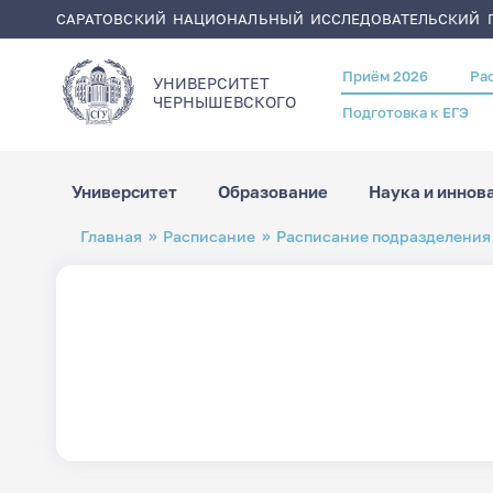
САРАТОВСКИЙ НАЦИОНАЛЬНЫЙ ИССЛЕДОВАТЕЛЬСКИЙ Г
Приём 2026
Ра
Header
УНИВЕРСИТЕТ
menu
ЧЕРНЫШЕВСКОГO
Подготовка к ЕГЭ
Университет
Образование
Наука и иннов
Перейти
Строка
Главная
Расписание
Расписание подразделения
к
навигации
основному
содержанию