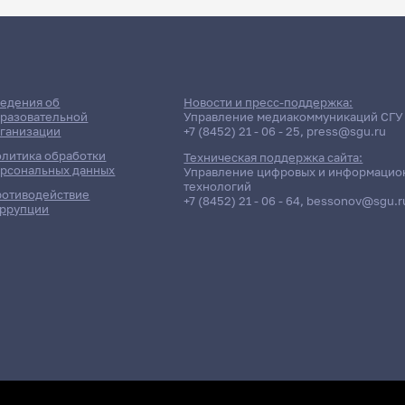
ДАТА ПОСЛЕДНЕГО ОБНОВЛЕНИЯ:
13.05.2026
е сессии: Шипова Лариса Ва
едения об
Новости и пресс-поддержка:
разовательной
Управление медиакоммуникаций СГУ
ганизации
+7 (8452) 21 - 06 - 25
,
press@sgu.ru
литика обработки
Техническая поддержка сайта:
рсональных данных
Управление цифровых и информацио
технологий
отиводействие
+7 (8452) 21 - 06 - 64
,
bessonov@sgu.r
ррупции
чётность / Дисциплина
2
Ф
психического развития
П
Д
2
Ф
психического развития
П
Д
Заочная форма обучения