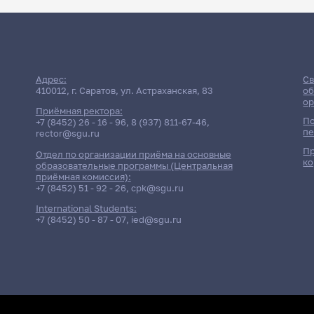
Расписани
Адрес:
Св
410012, г. Саратов, ул. Астраханская, 83
об
ор
Приёмная ректора:
По
+7 (8452) 26 - 16 - 96
,
8 (937) 811-67-46
,
пе
rector@sgu.ru
Пр
Отдел по организации приёма на основные
ко
образовательные программы (Центральная
Дата
От
приёмная комиссия):
+7 (8452) 51 - 92 - 26
,
cpk@sgu.ru
International Students:
10 июня 2026
Консультация
+7 (8452) 50 - 87 - 07
,
ied@sgu.ru
г. 12:05
Психология детей с задержкой 
11 июня 2026
Экзамен
г. 9:00
Психология детей с задержкой 