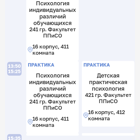
12
Психология
к
индивидуальных
16
4
различий
к
к
41
обучающихся
к
241 гр. Факультет
ППиСО
16 корпус, 411
комната
Л
П
ПРАКТИКА
ПРАКТИКА
13:50
15:25
Психология
Детская
индивидуальных
практическая
различий
психология
2
обучающихся
421 гр. Факультет
гр
ППиСО
241 гр. Факультет
Э
14
ППиСО
ф
16 корпус, 412
13
т
комната
16 корпус, 411
гр
комната
Ф
12
П
к
Л
15:35
4