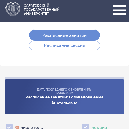
Перейти
к
основному
САРАТОВСКИЙ
содержанию
ГОСУДАРСТВЕННЫЙ
УНИВЕРСИТЕТ
Расписание занятий
Расписание сессии
ДАТА ПОСЛЕДНЕГО ОБНОВЛЕНИЯ:
12.05.2026
Расписание занятий: Голованова Анна
Анатольевна
числитель
лекция
ч