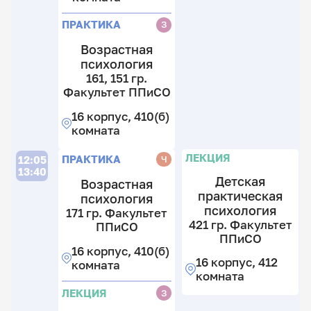
т
41
16
ПРАКТИКА
З
к
12
к
к
41
Возрастная
4
к
психология
к
161, 151 гр.
Факультет ППиСО
16 корпус, 410(б)
комната
П
Л
ЛЕКЦИЯ
ПРАКТИКА
Ч
12:05
13:40
Детская
Возрастная
практическая
психология
психология
171 гр. Факультет
21
421 гр. Факультет
ППиСО
21
ППиСО
гр
16 корпус, 410(б)
14
Э
16 корпус, 412
комната
13
ф
комната
гр
т
ЛЕКЦИЯ
З
Ф
П