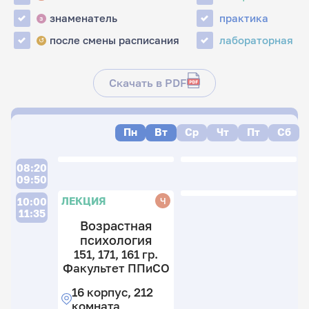
знаменатель
практика
з
после смены расписания
лабораторная
↺
Скачать в PDF
Пн
Вт
Ср
Чт
Пт
Сб
Л
08:20
09:50
П
П
ЛЕКЦИЯ
Ч
10:00
11:35
Возрастная
4
психология
гр
151, 171, 161 гр.
Ф
21
4
Факультет ППиСО
П
гр
гр
Э
Ф
16 корпус, 212
16
ф
П
комната
к