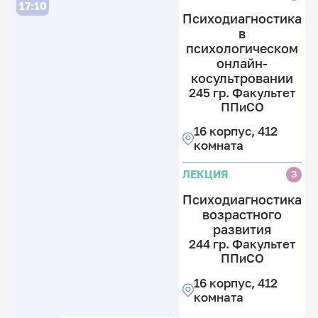
17:10
Психодиагностика
в
24
психологическом
2
24
2
онлайн-
гр
2
гр
косультровании
Ф
гр
Ф
П
245 гр. Факультет
Ф
П
ППиСО
П
12
16
к
16 корпус, 412
12
к
3
комната
к
4
к
3
к
ЛЕКЦИЯ
к
З
Л
Л
Психодиагностика
возрастного
развития
244 гр. Факультет
ППиСО
16 корпус, 412
комната
2
24
гр
2