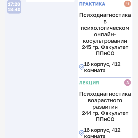
П
Ф
ПРАКТИКА
Ч
17:20
гр
18:40
П
Ф
Психодиагностика
П
16
в
к
психологическом
12
4
онлайн-
к
к
косультровании
3
2
к
245 гр. Факультет
гр
ППиСО
Ф
16 корпус, 412
П
комната
16
к
ЛЕКЦИЯ
З
4
к
Психодиагностика
возрастного
развития
244 гр. Факультет
ППиСО
16 корпус, 412
комната