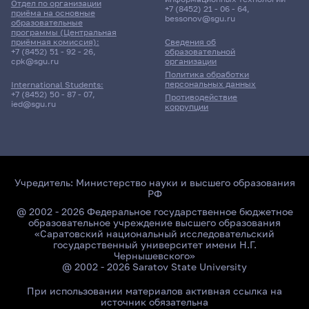
Отдел по организации
Д/о
+7 (8452) 21 - 06 - 64
,
приёма на основные
bessonov@sgu.ru
образовательные
программы (Центральная
16 корпус, 412 комната
приёмная комиссия):
Сведения об
+7 (8452) 51 - 92 - 26
,
образовательной
cpk@sgu.ru
организации
18 марта 2026 г. 15:35
Политика обработки
персональных данных
International Students:
+7 (8452) 50 - 87 - 07
,
Противодействие
Зачет
ied@sgu.ru
коррупции
Психологическая
профилактика
профессионального
выгорания педагогов
233гр., Факультет ППиСО
Учредитель:
Министерство науки и высшего образования
Д/о
РФ
@ 2002 - 2026 Федеральное государственное бюджетное
16 корпус, 412 комната
образовательное учреждение высшего образования
«Саратовский национальный исследовательский
государственный университет имени Н.Г.
Чернышевского»
18 мая 2026 г. 17:20
@ 2002 - 2026 Saratov State University
Консультация
При использовании материалов активная ссылка на
Психодиагностика
источник обязательна
возрастного развития