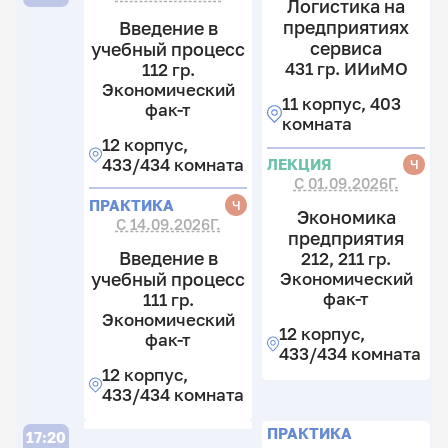
Логистика на
предприятиях
Введение в
21
сервиса
учебный процесс
гр
431 гр. ИИиМО
Э
112 гр.
14
ф
Экономический
гр
11 корпус, 403
17
т
фак-т
Э
комната
15
ф
12
12 корпус,
11
т
к
433/434 комната
ЛЕКЦИЯ
Ч
гр
4
С 01.09.2026Г.
Ю
12
к
ПРАКТИКА
Ч
к
Экономика
12
С 14.09.2026Г.
4
предприятия
к
к
Введение в
212, 211 гр.
6
учебный процесс
Экономический
к
фак-т
111 гр.
23.
Экономический
12 корпус,
фак-т
П
433/434 комната
12 корпус,
433/434 комната
Л
П
П
ПРАКТИКА
17:20