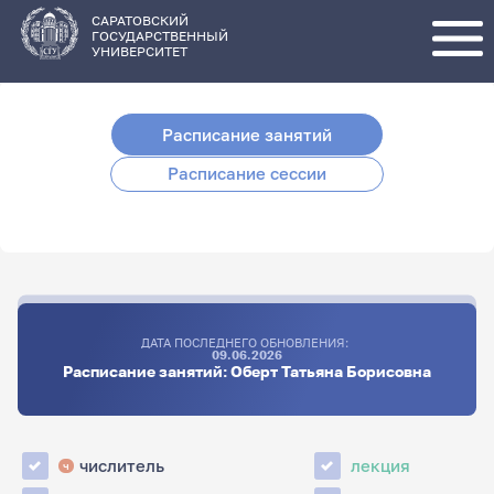
Перейти
к
основному
САРАТОВСКИЙ
содержанию
ГОСУДАРСТВЕННЫЙ
УНИВЕРСИТЕТ
Расписание занятий
Расписание сессии
ДАТА ПОСЛЕДНЕГО ОБНОВЛЕНИЯ:
09.06.2026
Расписание занятий: Оберт Татьяна Борисовна
числитель
лекция
ч