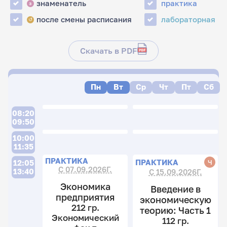
знаменатель
практика
з
после смены расписания
лабораторная
↺
Скачать в PDF
Пн
Вт
Ср
Чт
Пт
Сб
08:20
09:50
10:00
11:35
П
ПРАКТИКА
ПРАКТИКА
Ч
12:05
С 07.09.2026Г.
13:40
С 15.09.2026Г.
Экономика
Введение в
предприятия
экономическую
212 гр.
теорию: Часть 1
Экономический
112 гр.