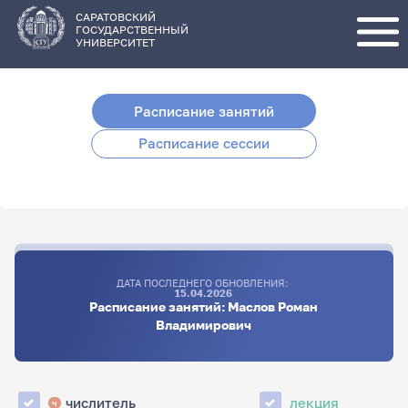
Перейти
к
основному
САРАТОВСКИЙ
содержанию
ГОСУДАРСТВЕННЫЙ
УНИВЕРСИТЕТ
Расписание занятий
Расписание сессии
ДАТА ПОСЛЕДНЕГО ОБНОВЛЕНИЯ:
15.04.2026
Расписание занятий: Маслов Роман
Владимирович
числитель
лекция
ч