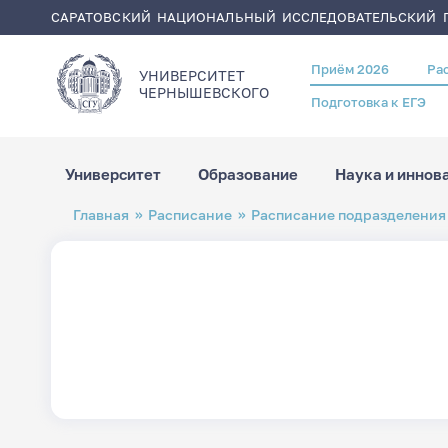
САРАТОВСКИЙ НАЦИОНАЛЬНЫЙ ИССЛЕДОВАТЕЛЬСКИЙ Г
Приём 2026
Ра
Header
УНИВЕРСИТЕТ
menu
ЧЕРНЫШЕВСКОГO
Подготовка к ЕГЭ
Университет
Образование
Наука и иннов
Перейти
Строка
Главная
Расписание
Расписание подразделения
к
навигации
основному
содержанию