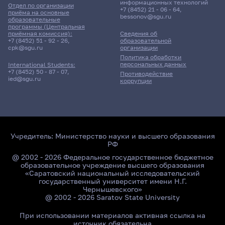
информационных технологий
Отдел по организации
+7 (8452) 21 - 06 - 64
,
приёма на основные
bessonov@sgu.ru
образовательные
программы (Центральная
приёмная комиссия):
Сведения об
+7 (8452) 51 - 92 - 26
,
образовательной
cpk@sgu.ru
организации
Политика обработки
персональных данных
International Students:
+7 (8452) 50 - 87 - 07
,
Противодействие
ied@sgu.ru
коррупции
Учредитель:
Министерство науки и высшего образования
РФ
@ 2002 - 2026 Федеральное государственное бюджетное
образовательное учреждение высшего образования
«Саратовский национальный исследовательский
государственный университет имени Н.Г.
Чернышевского»
@ 2002 - 2026 Saratov State University
При использовании материалов активная ссылка на
источник обязательна