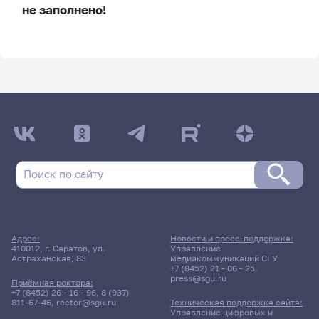
не заполнено!
ДАТА ПОСЛЕДНЕГО ОБНОВЛЕНИЯ:
НЕ ОБНОВЛЯЛОСЬ
Расписание сессии
Расписание сессии еще не заполнено!
Адрес:
Новости и пресс-поддержка:
410012, г. Саратов, ул.
Управление
Астраханская, 83
медиакоммуникаций СГУ
+7 (8452) 21 - 06 - 25
,
press@sgu.ru
Приёмная ректора:
+7 (8452) 26 - 16 - 96
,
8 (937)
811-67-46
,
rector@sgu.ru
Техническая поддержка сайта:
Управление цифровых и