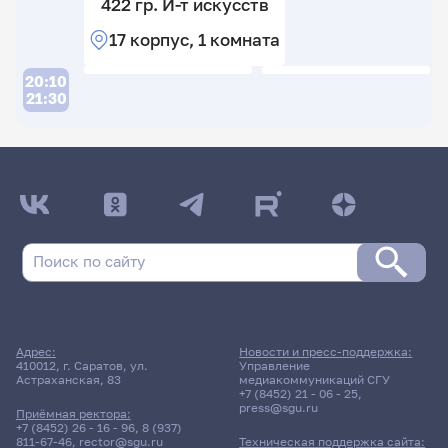
422 гр. И-т искусств
17 корпус, 1 комната
20:10
21:30
ДАТА ПОСЛЕДНЕГО ОБНОВЛЕНИЯ:
05.02.2026
Расписание сессии: Шевченко Елена Петровна
27 декабря 2023 г. 0:00
Зачет
Адрес:
Новости и пресс-поддержка:
Менеджмент в хореографии
410012, г. Саратов, ул.
Управление
Астраханская, 83
медиакоммуникаций СГУ
+7 (8452) 21 - 06 - 25
,
press@sgu.ru
403гр., И-т искусств
Приёмная ректора:
Д/о
+7 (8452) 26 - 16 - 96
,
8 (937)
811-67-46
,
rector@sgu.ru
Техническая поддержка сайта: