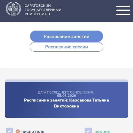
Перейти
к
основному
САРАТОВСКИЙ
содержанию
ГОСУДАРСТВЕННЫЙ
УНИВЕРСИТЕТ
Расписание занятий
Расписание сессии
ДАТА ПОСЛЕДНЕГО ОБНОВЛЕНИЯ:
05.06.2026
Расписание занятий: Карсакова Татьяна
Викторовна
числитель
лекция
ч