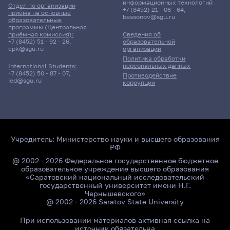
информационных технологий
Отдел по организации
+7 (8452) 21 - 06 - 64
,
приёма на основные
bessonov@sgu.ru
образовательные
программы (Центральная
приёмная комиссия):
Сведения об
+7 (8452) 51 - 92 - 26
,
образовательной
cpk@sgu.ru
организации
Политика обработки
персональных данных
International Students:
+7 (8452) 50 - 87 - 07
,
Противодействие
ied@sgu.ru
коррупции
Учредитель:
Министерство науки и высшего образования
РФ
@ 2002 - 2026 Федеральное государственное бюджетное
образовательное учреждение высшего образования
«Саратовский национальный исследовательский
государственный университет имени Н.Г.
Чернышевского»
@ 2002 - 2026 Saratov State University
При использовании материалов активная ссылка на
источник обязательна