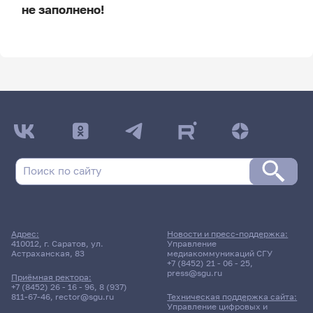
не заполнено!
ДАТА ПОСЛЕДНЕГО ОБНОВЛЕНИЯ:
НЕ ОБНОВЛЯЛОСЬ
Расписание сессии
Расписание сессии еще не заполнено!
Адрес:
Новости и пресс-поддержка:
410012, г. Саратов, ул.
Управление
Астраханская, 83
медиакоммуникаций СГУ
+7 (8452) 21 - 06 - 25
,
press@sgu.ru
Приёмная ректора:
+7 (8452) 26 - 16 - 96
,
8 (937)
811-67-46
,
rector@sgu.ru
Техническая поддержка сайта:
Управление цифровых и