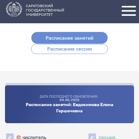
Перейти
к
основному
САРАТОВСКИЙ
содержанию
ГОСУДАРСТВЕННЫЙ
УНИВЕРСИТЕТ
Расписание занятий
Расписание сессии
ДАТА ПОСЛЕДНЕГО ОБНОВЛЕНИЯ:
04.06.2026
Расписание занятий: Евдокимова Елена
Гершечевна
числитель
лекция
ч