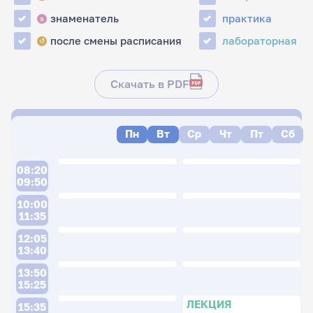
знаменатель
практика
з
после смены расписания
лабораторная
↺
Скачать в PDF
Пн
Вт
Ср
Чт
Пт
Сб
08:20
09:50
10:00
11:35
12:05
13:40
13:50
15:25
ЛЕКЦИЯ
15:35