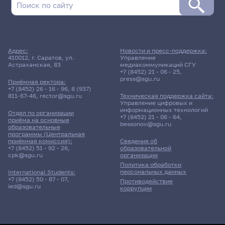
Заочная форма обучения
Адрес:
Новости и пресс-поддержка:
410012, г. Саратов, ул.
Управление
10 ноября 2025 г. 12:05
Астраханская, 83
медиакоммуникаций СГУ
+7 (8452) 21 - 06 - 25
,
press@sgu.ru
Приёмная ректора:
Лекция
+7 (8452) 26 - 16 - 96
,
8 (937)
Социально-педагогическая
811-67-46
,
rector@sgu.ru
Техническая поддержка сайта:
поддержка взрослых в
Управление цифровых и
информационных технологий
период профессионального
Отдел по организации
+7 (8452) 21 - 06 - 64
,
кризиса
приёма на основные
bessonov@sgu.ru
образовательные
программы (Центральная
приёмная комиссия):
Сведения об
381гр., ГДРЯиИН
+7 (8452) 51 - 92 - 26
,
образовательной
Д/о
cpk@sgu.ru
организации
Политика обработки
16 корпус, 306 комната
персональных данных
International Students:
+7 (8452) 50 - 87 - 07
,
Противодействие
ied@sgu.ru
коррупции
10 ноября 2025 г. 13:50
Практика