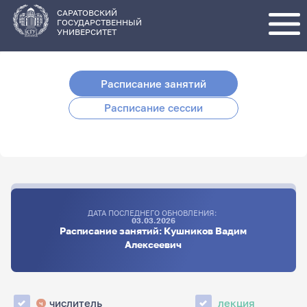
Перейти
к
основному
САРАТОВСКИЙ
содержанию
ГОСУДАРСТВЕННЫЙ
УНИВЕРСИТЕТ
Расписание занятий
Расписание сессии
ДАТА ПОСЛЕДНЕГО ОБНОВЛЕНИЯ:
03.03.2026
Расписание занятий: Кушников Вадим
Алексеевич
числитель
лекция
ч