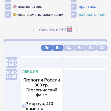
знаменатель
практика
з
после смены расписания
лабораторная
↺
Скачать в PDF
Пн
Вт
Ср
Чт
Пт
Сб
08:20
09:50
ЛЕКЦИЯ
10:00
11:35
Геология России
303 гр.
Геологический
фак-т
7 корпус, 410
комната