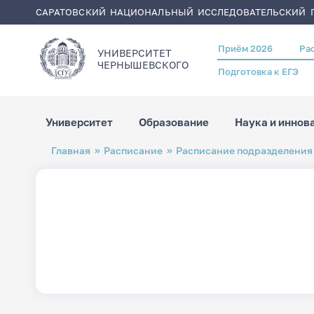
САРАТОВСКИЙ НАЦИОНАЛЬНЫЙ ИССЛЕДОВАТЕЛЬСКИЙ Г
Приём 2026
Ра
Header
УНИВЕРСИТЕТ
menu
ЧЕРНЫШЕВСКОГO
Подготовка к ЕГЭ
Университет
Образование
Наука и иннов
Перейти
Строка
Главная
Расписание
Расписание подразделения
к
навигации
основному
содержанию