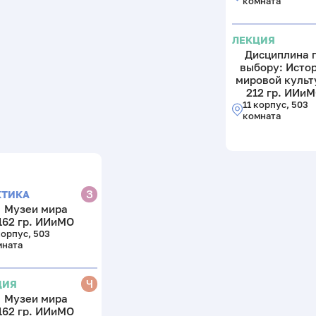
комната
ЛЕКЦИЯ
Дисциплина 
выбору: Исто
мировой культ
212 гр. ИИи
11 корпус, 503
комната
З
КТИКА
Музеи мира
162 гр. ИИиМО
корпус, 503
мната
Ч
ЦИЯ
Музеи мира
162 гр. ИИиМО