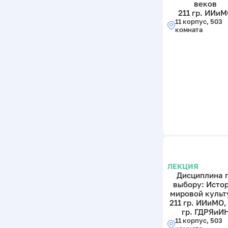
веков
211 гр. ИИи
11 корпус, 503
комната
ЛЕКЦИЯ
Дисциплина 
выбору: Исто
мировой культ
211 гр. ИИиМО,
гр. ГДРЯиИ
11 корпус, 503