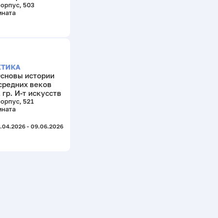
корпус, 503
мната
КТИКА
сновы истории
средних веков
 гр. И-т искусств
корпус, 521
мната
.04.2026 - 09.06.2026