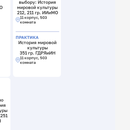
выбору: История
МО
мировой культуры
212, 211 гр. ИИиМО
11 корпус, 503
комната
ПРАКТИКА
История мировой
культуры
351 гр. ГДРЯиИН
11 корпус, 503
комната
по
рия
уры
 251
Н