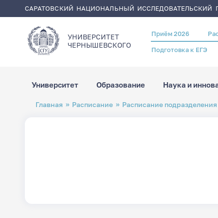
САРАТОВСКИЙ НАЦИОНАЛЬНЫЙ ИССЛЕДОВАТЕЛЬСКИЙ Г
Приём 2026
Ра
Header
УНИВЕРСИТЕТ
menu
ЧЕРНЫШЕВСКОГO
Подготовка к ЕГЭ
Университет
Образование
Наука и иннов
Перейти
Строка
Главная
Расписание
Расписание подразделения
к
навигации
основному
содержанию