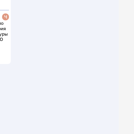
Ч
по
рия
уры
МО