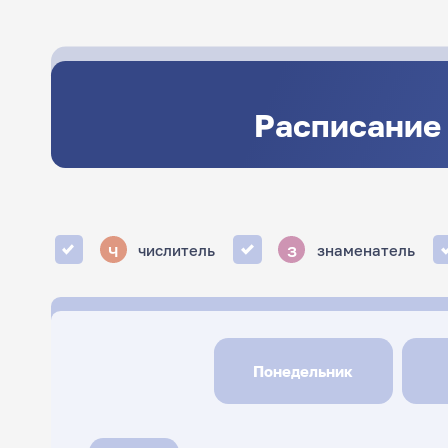
Расписание 
ч
з
числитель
знаменатель
Понедельник