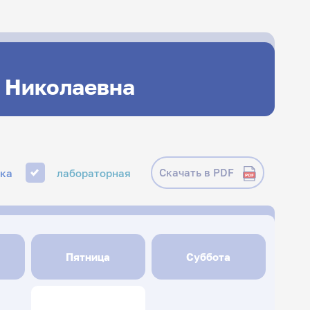
а Николаевна
Скачать в PDF
ика
лабораторная
Пятница
Суббота