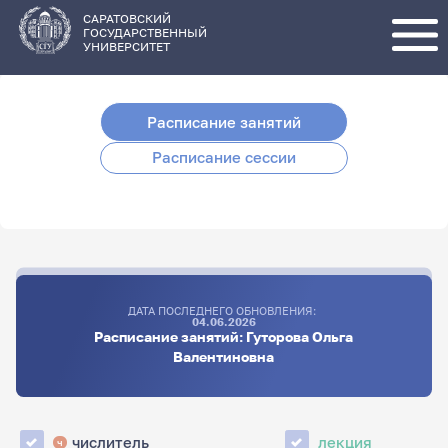
Перейти
к
основному
САРАТОВСКИЙ
содержанию
ГОСУДАРСТВЕННЫЙ
УНИВЕРСИТЕТ
Расписание занятий
Расписание сессии
ДАТА ПОСЛЕДНЕГО ОБНОВЛЕНИЯ:
04.06.2026
Расписание занятий: Гуторова Ольга
Валентиновна
числитель
лекция
ч