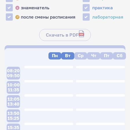
знаменатель
практика
з
после смены расписания
лабораторная
↺
Скачать в PDF
Пн
Вт
Ср
Чт
Пт
Сб
08:20
09:50
10:00
11:35
12:05
13:40
13:50
15:25
15:35