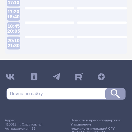
17:10
17:20
18:40
18:45
20:05
20:10
21:30
ДАТА ПОСЛЕДНЕГО ОБНОВЛЕНИЯ:
04.06.2026
Расписание сессии: Гуторова Ольга
Валентиновна
Заочная форма обучения
Адрес:
Новости и пресс-поддержка:
410012, г. Саратов, ул.
Управление
6 июня 2026 г. 13:50
Астраханская, 83
медиакоммуникаций СГУ