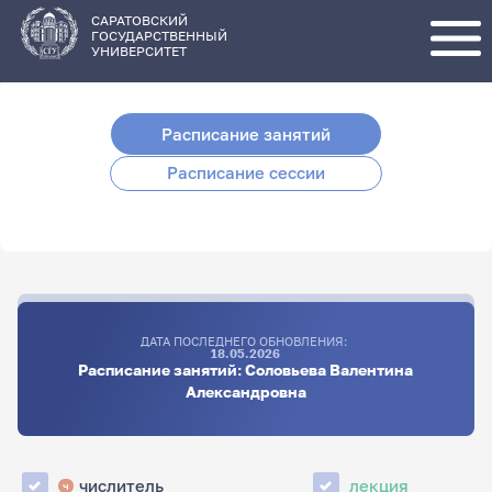
Перейти
к
основному
САРАТОВСКИЙ
содержанию
ГОСУДАРСТВЕННЫЙ
УНИВЕРСИТЕТ
Расписание занятий
Расписание сессии
ДАТА ПОСЛЕДНЕГО ОБНОВЛЕНИЯ:
18.05.2026
Расписание занятий: Соловьева Валентина
Александровна
числитель
лекция
ч