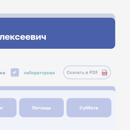
Алексеевич
Скачать в PDF
ика
лабораторная
рг
Пятница
Суббота