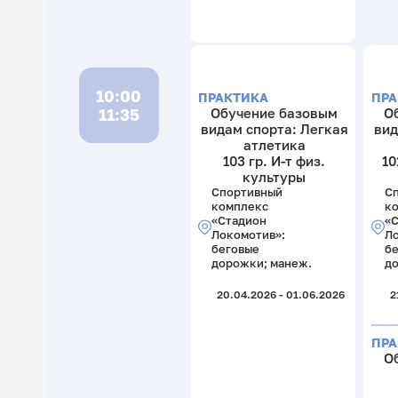
10:00
ПРАКТИКА
ПРА
11:35
Обучение базовым
О
видам спорта: Легкая
вид
атлетика
103 гр. И-т физ.
10
культуры
Спортивный
С
комплекс
к
«Стадион
«
Локомотив»:
Ло
беговые
б
дорожки; манеж.
до
20.04.2026 - 01.06.2026
2
ПРА
О