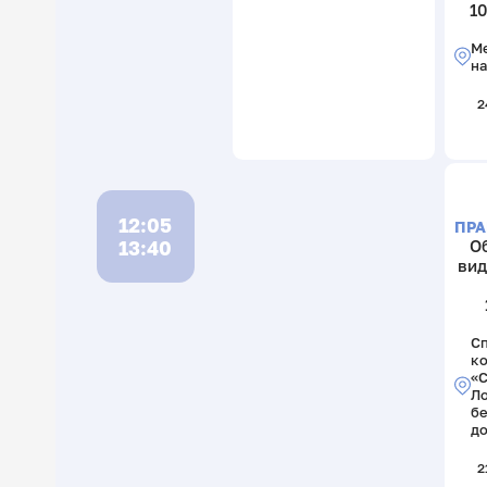
10
Ме
на
2
12:05
ПРА
13:40
О
вид
С
к
«
Ло
б
до
2