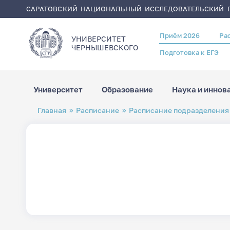
САРАТОВСКИЙ НАЦИОНАЛЬНЫЙ ИССЛЕДОВАТЕЛЬСКИЙ Г
Приём 2026
Ра
Header
УНИВЕРСИТЕТ
menu
ЧЕРНЫШЕВСКОГO
Подготовка к ЕГЭ
Университет
Образование
Наука и иннов
Перейти
Строка
Главная
Расписание
Расписание подразделения
к
навигации
основному
содержанию