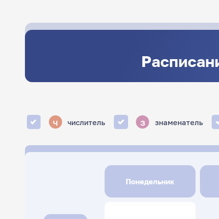
Расписани
ч
з
числитель
знаменатель
Понедельник