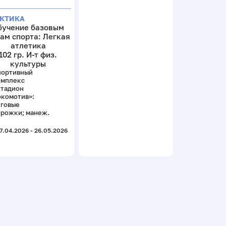
КТИКА
бучение базовым
ам спорта: Легкая
атлетика
102 гр. И-т физ.
культуры
портивный
омплекс
Стадион
комотив»:
еговые
рожки; манеж.
7.04.2026 - 26.05.2026