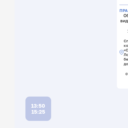
ПРА
О
вид
С
к
«
Ло
б
до
0
13:50
15:25