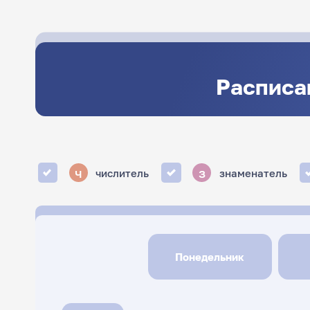
Расписа
ч
з
числитель
знаменатель
Понедельник