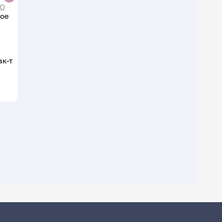
ДО
ое
ак-т