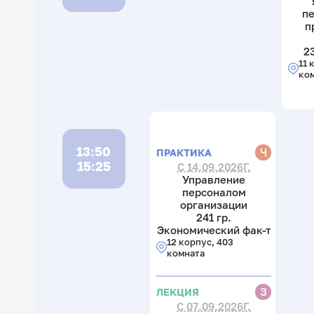
п
п
2
11 
ко
13:50
Ч
ПРАКТИКА
15:25
С 14.09.2026Г.
Управление
персоналом
организации
241 гр.
Экономический фак-т
12 корпус, 403
комната
З
ЛЕКЦИЯ
С 07.09.2026Г.