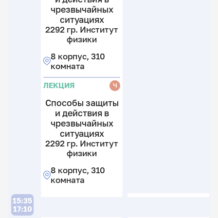
чрезвычайных
ситуациях
1
2292 гр. Институт
гр
физики
И
1
ф
гр
8 корпус, 310
И
комната
8
ф
к
ЛЕКЦИЯ
Ч
3
8
к
к
Способы защиты
3
и действия в
Л
к
чрезвычайных
ситуациях
2292 гр. Институт
физики
8 корпус, 310
комната
1
15:35
гр
17:10
И