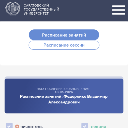
Перейти
к
основному
САРАТОВСКИЙ
содержанию
ГОСУДАРСТВЕННЫЙ
УНИВЕРСИТЕТ
Расписание занятий
Расписание сессии
ДАТА ПОСЛЕДНЕГО ОБНОВЛЕНИЯ:
18.05.2026
Расписание занятий: Федоренко Владимир
Александрович
числитель
лекция
ч