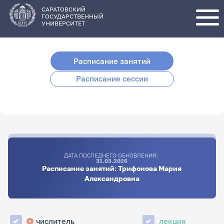
Перейти
к
основному
САРАТОВСКИЙ
содержанию
ГОСУДАРСТВЕННЫЙ
УНИВЕРСИТЕТ
Расписание занятий
Расписание сессии
ДАТА ПОСЛЕДНЕГО ОБНОВЛЕНИЯ:
31.03.2026
Расписание занятий: Трифонова Мария
Александровна
числитель
лекция
ч