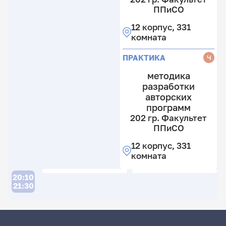
П
П
16
ППиСО
к
16
12
1
12 корпус, 331
к
к
к
комната
2
3
к
к
ПРАКТИКА
Ч
методика
разработки
авторских
программ
202 гр. Факультет
ППиСО
12 корпус, 331
комната
20:10
21:30