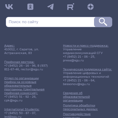
ДАТА ПОСЛЕДНЕГО ОБНОВЛЕНИЯ:
31.03.2026
Расписание сессии: Трифонова Мария
Александровна
1 апреля 2026 г. 12:05
Адрес:
Новости и пресс-поддержка:
410012, г. Саратов, ул.
Управление
Зачет
Астраханская, 83
медиакоммуникаций СГУ
Методика обучения в
+7 (8452) 21 - 06 - 25
,
предметной области
press@sgu.ru
Приёмная ректора:
"Технология"
+7 (8452) 26 - 16 - 96
,
8 (937)
811-67-46
,
rector@sgu.ru
Техническая поддержка сайта:
Управление цифровых и
301гр., Факультет ППиСО
информационных технологий
Отдел по организации
Д/о
+7 (8452) 21 - 06 - 64
,
приёма на основные
bessonov@sgu.ru
образовательные
программы (Центральная
16 корпус, 108 комната
приёмная комиссия):
Сведения об
+7 (8452) 51 - 92 - 26
,
образовательной
cpk@sgu.ru
организации
11 апреля 2026 г. 0:00
Политика обработки
персональных данных
International Students:
+7 (8452) 50 - 87 - 07
,
Противодействие
Дифференцированный зачет
ied@sgu.ru
коррупции