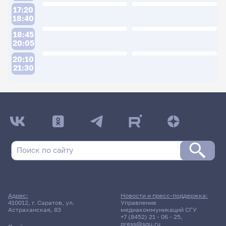
17:20
18:40
18:45
20:05
20:10
21:30
ДАТА ПОСЛЕДНЕГО ОБНОВЛЕНИЯ:
05.05.2026
Расписание сессии: Донник Анна Михайловна
23 апреля 2026 г. 10:00
Зачет
Адрес:
Новости и пресс-поддержка:
Менеджмент проектов в
410012, г. Саратов, ул.
Управление
Астраханская, 83
медиакоммуникаций СГУ
области программирования и
+7 (8452) 21 - 06 - 25
,
ИТ
press@sgu.ru