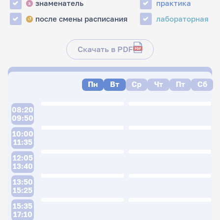
знаменатель
практика
з
после смены расписания
лабораторная
↺
Скачать в PDF
Пн
Вт
Ср
Чт
Пт
Сб
08:20
09:50
10:00
11:35
12:05
13:40
13:50
15:25
15:35
17:10