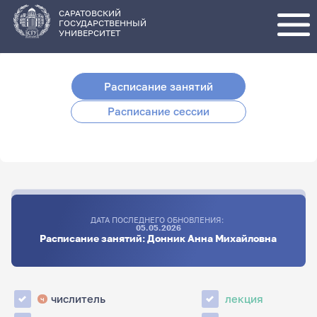
Перейти
к
основному
САРАТОВСКИЙ
содержанию
ГОСУДАРСТВЕННЫЙ
УНИВЕРСИТЕТ
Расписание занятий
Расписание сессии
ДАТА ПОСЛЕДНЕГО ОБНОВЛЕНИЯ:
05.05.2026
Расписание занятий: Донник Анна Михайловна
числитель
лекция
ч