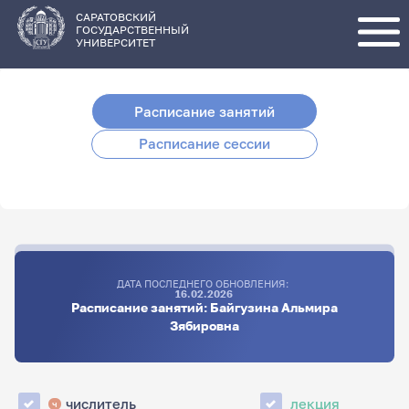
Перейти
к
основному
САРАТОВСКИЙ
содержанию
ГОСУДАРСТВЕННЫЙ
УНИВЕРСИТЕТ
Расписание занятий
Расписание сессии
ДАТА ПОСЛЕДНЕГО ОБНОВЛЕНИЯ:
16.02.2026
Расписание занятий: Байгузина Альмира
Зябировна
числитель
лекция
ч