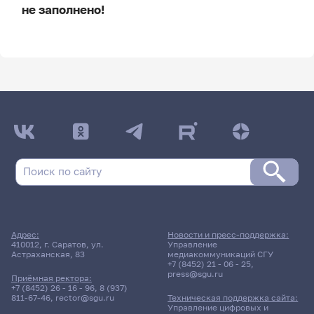
не заполнено!
ДАТА ПОСЛЕДНЕГО ОБНОВЛЕНИЯ:
НЕ ОБНОВЛЯЛОСЬ
Расписание сессии
Расписание сессии еще не заполнено!
Адрес:
Новости и пресс-поддержка:
410012, г. Саратов, ул.
Управление
Астраханская, 83
медиакоммуникаций СГУ
+7 (8452) 21 - 06 - 25
,
press@sgu.ru
Приёмная ректора:
+7 (8452) 26 - 16 - 96
,
8 (937)
811-67-46
,
rector@sgu.ru
Техническая поддержка сайта:
Управление цифровых и