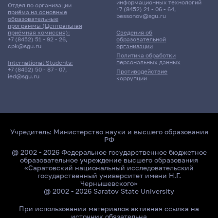
информационных технологий
Отдел по организации
+7 (8452) 21 - 06 - 64
,
приёма на основные
bessonov@sgu.ru
образовательные
программы (Центральная
приёмная комиссия):
Сведения об
+7 (8452) 51 - 92 - 26
,
образовательной
cpk@sgu.ru
организации
Политика обработки
персональных данных
International Students:
+7 (8452) 50 - 87 - 07
,
Противодействие
ied@sgu.ru
коррупции
Учредитель:
Министерство науки и высшего образования
РФ
@ 2002 - 2026 Федеральное государственное бюджетное
образовательное учреждение высшего образования
«Саратовский национальный исследовательский
государственный университет имени Н.Г.
Чернышевского»
@ 2002 - 2026 Saratov State University
При использовании материалов активная ссылка на
источник обязательна