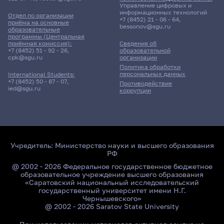
152гр., Институт химии
Управление цифровых и
Д/о
информационных технологий
Отдел по организации
+7 (8452) 21 - 06 - 64
,
приёма на основные
bessonov@sgu.ru
образовательные
6 корпус, 309 комната
программы (Центральная
приёмная комиссия):
Сведения об
+7 (8452) 51 - 92 - 26
,
образовательной
cpk@sgu.ru
организации
Политика обработки
персональных данных
International Students:
+7 (8452) 50 - 87 - 07
,
Противодействие
ied@sgu.ru
коррупции
Учредитель:
Министерство науки и высшего образования
РФ
@ 2002 - 2026 Федеральное государственное бюджетное
образовательное учреждение высшего образования
«Саратовский национальный исследовательский
государственный университет имени Н.Г.
Чернышевского»
@ 2002 - 2026 Saratov State University