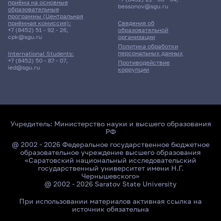
приёма на основные
bessonov@sgu.ru
образовательные
программы (Центральная
приёмная комиссия):
Сведения об
+7 (8452) 51 - 92 - 26
,
образовательной
cpk@sgu.ru
организации
Политика обработки
персональных данных
International Students:
+7 (8452) 50 - 87 - 07
,
Противодействие
ied@sgu.ru
коррупции
Учредитель:
Министерство науки и высшего образования
РФ
@ 2002 - 2026 Федеральное государственное бюджетное
образовательное учреждение высшего образования
«Саратовский национальный исследовательский
государственный университет имени Н.Г.
Чернышевского»
@ 2002 - 2026 Saratov State University
При использовании материалов активная ссылка на
источник обязательна