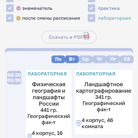
знаменатель
практика
з
после смены расписания
лабораторная
↺
Скачать в PDF
Пн
Вт
Ср
Чт
Пт
Сб
ЛАБОРАТОРНАЯ
ЛАБОРАТОРНАЯ
08:20
09:50
Физическая
Ландшафтное
география и
картографирование
ландшафты
341 гр.
Географический
России
фак-т
441 гр.
Географический
4 корпус, 46
фак-т
комната
4 корпус, 16