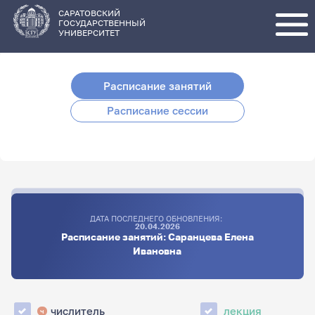
Перейти
к
основному
САРАТОВСКИЙ
содержанию
ГОСУДАРСТВЕННЫЙ
УНИВЕРСИТЕТ
Расписание занятий
Расписание сессии
ДАТА ПОСЛЕДНЕГО ОБНОВЛЕНИЯ:
20.04.2026
Расписание занятий: Саранцева Елена
Ивановна
числитель
лекция
ч