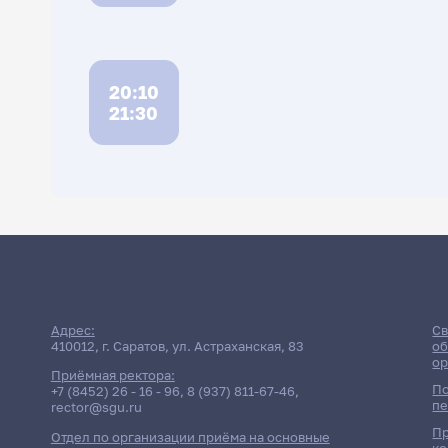
20:10
21:30
Расписание
Адрес:
Св
410012, г. Саратов, ул. Астраханская, 83
об
ор
Приёмная ректора:
По
+7 (8452) 26 - 16 - 96
,
8 (937) 811-67-46
,
пе
rector@sgu.ru
Пр
Отдел по организации приёма на основные
ко