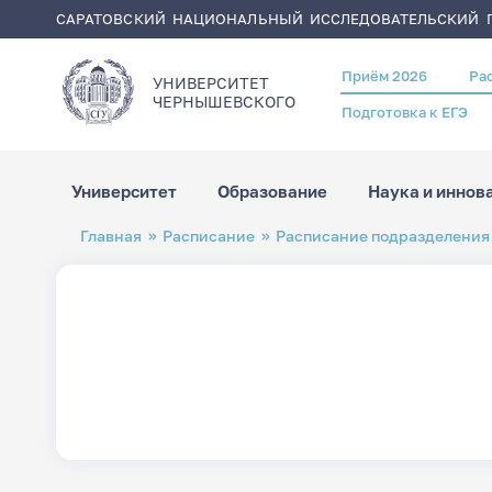
САРАТОВСКИЙ НАЦИОНАЛЬНЫЙ ИССЛЕДОВАТЕЛЬСКИЙ Г
Приём 2026
Ра
Header
УНИВЕРСИТЕТ
menu
ЧЕРНЫШЕВСКОГO
Подготовка к ЕГЭ
Университет
Образование
Наука и иннов
Перейти
Строка
Главная
Расписание
Расписание подразделения
к
навигации
основному
содержанию