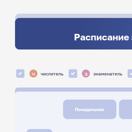
Расписание 
ч
з
числитель
знаменатель
Понедельник