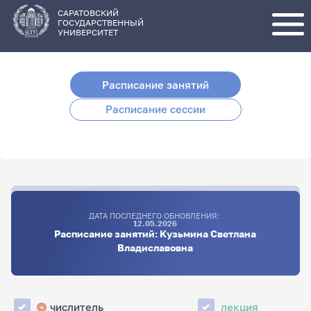
Перейти
к
основному
САРАТОВСКИЙ
содержанию
ГОСУДАРСТВЕННЫЙ
УНИВЕРСИТЕТ
Расписание занятий
Расписание сессии
ДАТА ПОСЛЕДНЕГО ОБНОВЛЕНИЯ:
12.05.2026
Расписание занятий: Кузьмина Светлана
Владиславовна
числитель
лекция
ч