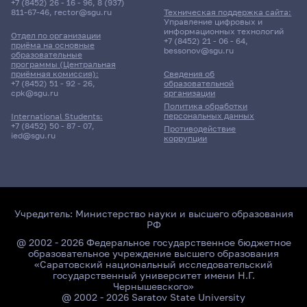
+7 (8452) 26 - 16 - 96
,
8 (937)
Актуальные проблемы
811-67-46
,
rector@sgu.ru
Техническая поддержка сайта:
теории и истории НХК -
Управление цифровых и
информационных технологий
курсовая работа
Отдел по организации
+7 (8452) 21 - 06 - 64
,
приёма на основные
bessonov@sgu.ru
образовательные
171гр., И-т искусств
программы (Центральная
приёмная комиссия):
Сведения об
Д/о
+7 (8452) 51 - 92 - 26
,
образовательной
cpk@sgu.ru
организации
17 корпус, 7 комната
Политика обработки
персональных данных
International Students:
+7 (8452) 50 - 87 - 07
,
Противодействие
ied@sgu.ru
коррупции
Учредитель:
Министерство науки и высшего образования
РФ
@ 2002 - 2026 Федеральное государственное бюджетное
образовательное учреждение высшего образования
«Саратовский национальный исследовательский
государственный университет имени Н.Г.
Чернышевского»
@ 2002 - 2026 Saratov State University