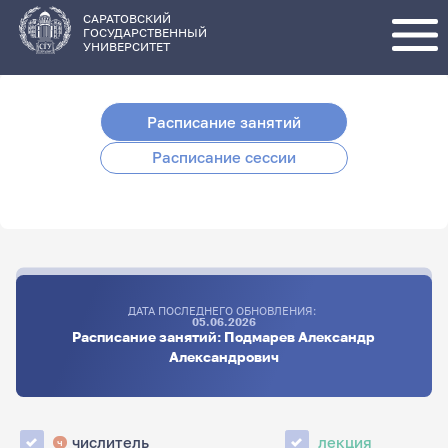
Перейти
к
основному
САРАТОВСКИЙ
содержанию
ГОСУДАРСТВЕННЫЙ
УНИВЕРСИТЕТ
Расписание занятий
Расписание сессии
ДАТА ПОСЛЕДНЕГО ОБНОВЛЕНИЯ:
05.06.2026
Расписание занятий: Подмарев Александр
Александрович
числитель
лекция
ч