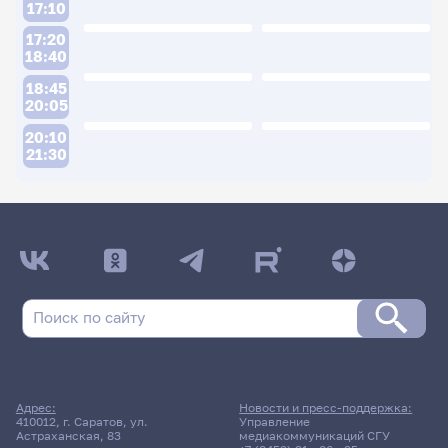
17:10
17:20
18:40
18:45
20:05
20:10
21:30
ДАТА ПОСЛЕДНЕГО ОБНОВЛЕНИЯ:
05.06.2026
Расписание сессии: Подмарев Александр
Александрович
Заочная форма обучения
Адрес:
Новости и пресс-поддержка:
410012, г. Саратов, ул.
Управление
18 июня 2026 г. 13:50
Астраханская, 83
медиакоммуникаций СГУ