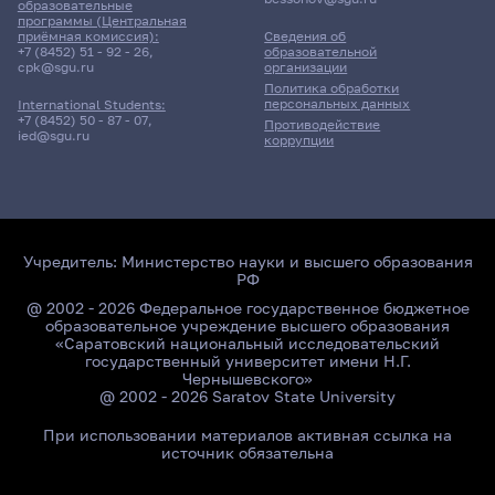
образовательные
11 корпус, 202 комната
программы (Центральная
приёмная комиссия):
Сведения об
+7 (8452) 51 - 92 - 26
,
образовательной
25 мая 2026 г. 12:00
cpk@sgu.ru
организации
Политика обработки
персональных данных
International Students:
Экзамен
+7 (8452) 50 - 87 - 07
,
Противодействие
Практический курс первого
ied@sgu.ru
коррупции
иностранного языка
441гр., ИФиЖ
Д/о
Учредитель:
Министерство науки и высшего образования
11 корпус, 202 комната
РФ
@ 2002 - 2026 Федеральное государственное бюджетное
25 мая 2026 г. 12:00
образовательное учреждение высшего образования
«Саратовский национальный исследовательский
государственный университет имени Н.Г.
Экзамен
Чернышевского»
Практический курс первого
@ 2002 - 2026 Saratov State University
иностранного языка
При использовании материалов активная ссылка на
источник обязательна
442гр., ИФиЖ
Д/о