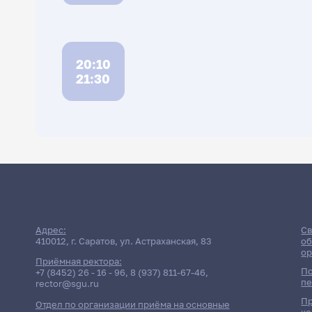
20:10
21:30
Расписани
Адрес:
Св
410012, г. Саратов, ул. Астраханская, 83
об
ор
Приёмная ректора:
По
+7 (8452) 26 - 16 - 96
,
8 (937) 811-67-46
,
пе
rector@sgu.ru
Пр
Отдел по организации приёма на основные
ко