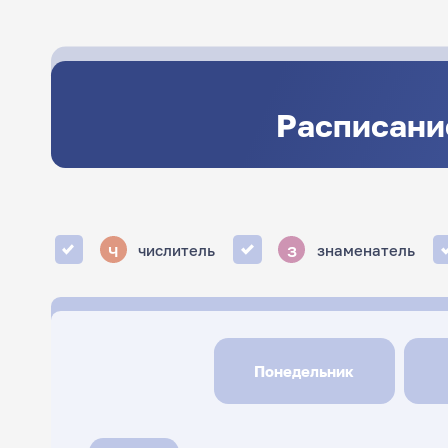
Расписани
ч
з
числитель
знаменатель
Понедельник