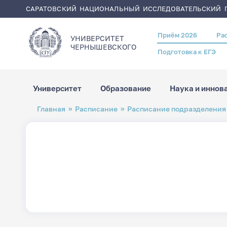
САРАТОВСКИЙ НАЦИОНАЛЬНЫЙ ИССЛЕДОВАТЕЛЬСКИЙ Г
Приём 2026
Ра
Header
УНИВЕРСИТЕТ
menu
ЧЕРНЫШЕВСКОГO
Подготовка к ЕГЭ
Университет
Образование
Наука и иннов
Перейти
Строка
Главная
Расписание
Расписание подразделения
к
навигации
основному
содержанию