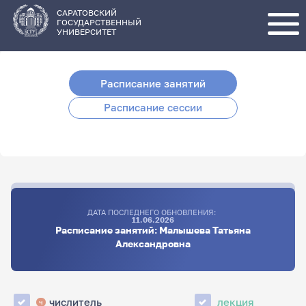
Перейти
к
основному
САРАТОВСКИЙ
содержанию
ГОСУДАРСТВЕННЫЙ
УНИВЕРСИТЕТ
Расписание занятий
Расписание сессии
ДАТА ПОСЛЕДНЕГО ОБНОВЛЕНИЯ:
11.06.2026
Расписание занятий: Малышева Татьяна
Александровна
числитель
лекция
ч