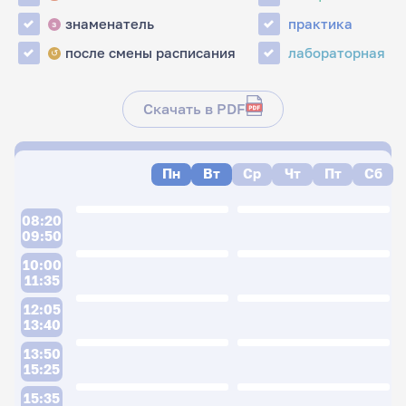
знаменатель
практика
з
после смены расписания
лабораторная
↺
Скачать в PDF
Пн
Вт
Ср
Чт
Пт
Сб
08:20
09:50
10:00
11:35
12:05
13:40
13:50
15:25
15:35