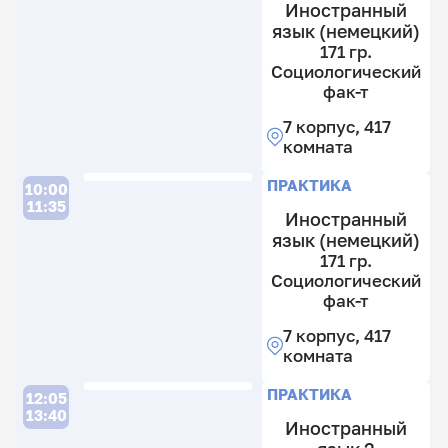
Иностранный
7
язык (немецкий)
к
171 гр.
41
Социологический
к
фак-т
7 корпус, 417
комната
П
ПРАКТИКА
10:00
11:35
Иностранный
язык (немецкий)
171 гр.
27
Социологический
21
фак-т
гр
7 корпус, 417
С
комната
ф
т
П
ПРАКТИКА
12:05
7
13:40
Иностранный
к