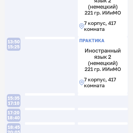
язык 2
41
(немецкий)
к
221 гр. ИИиМО
3
гр
7 корпус, 417
И
комната
7
П
ПРАКТИКА
13:50
к
15:25
41
Иностранный
к
язык 2
(немецкий)
221 гр. ИИиМО
2
гр
7 корпус, 417
И
комната
7
15:35
к
17:10
41
П
17:20
к
18:40
18:45
20:05