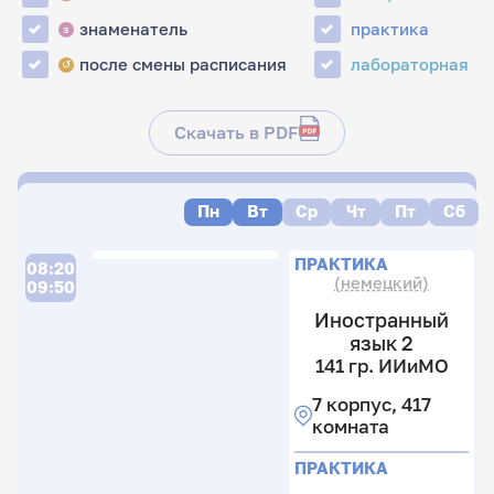
знаменатель
практика
з
после смены расписания
лабораторная
↺
Скачать в PDF
Пн
Вт
Ср
Чт
Пт
Сб
П
ПРАКТИКА
08:20
(немецкий)
09:50
Иностранный
язык 2
141 гр. ИИиМО
27
21
7 корпус, 417
гр
комната
С
ф
ПРАКТИКА
т