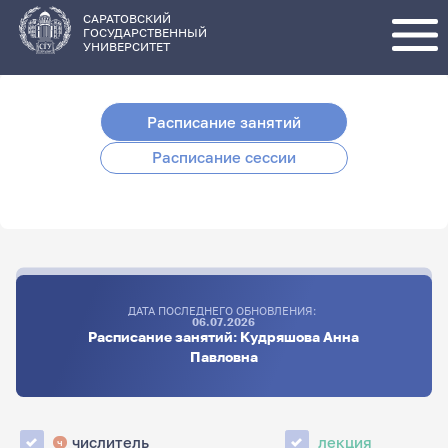
Перейти
к
основному
САРАТОВСКИЙ
содержанию
ГОСУДАРСТВЕННЫЙ
УНИВЕРСИТЕТ
Расписание занятий
Расписание сессии
ДАТА ПОСЛЕДНЕГО ОБНОВЛЕНИЯ:
06.07.2026
Расписание занятий: Кудряшова Анна
Павловна
числитель
лекция
ч