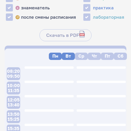
знаменатель
практика
з
после смены расписания
лабораторная
↺
Скачать в PDF
Пн
Вт
Ср
Чт
Пт
Сб
08:20
09:50
10:00
11:35
12:05
13:40
13:50
15:25
15:35