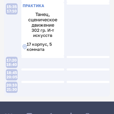
к
к
ПРАКТИКА
15:35
5
5
17:10
Танец,
к
к
сценическое
движение
302 гр. И-т
искусств
17 корпус, 5
комната
17:20
18:40
18:45
20:05
20:10
21:30