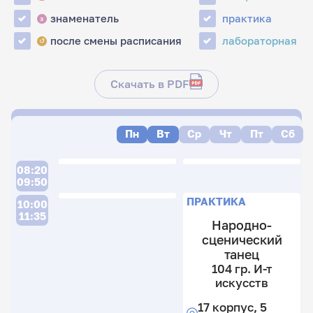
знаменатель
практика
з
после смены расписания
лабораторная
↺
Скачать в PDF
Пн
Вт
Ср
Чт
Пт
Сб
08:20
09:50
П
П
ПРАКТИКА
10:00
11:35
Народно-
сценический
40
2
танец
30
гр
104 гр. И-т
2
И
искусств
гр
т
17 корпус, 5
И
и