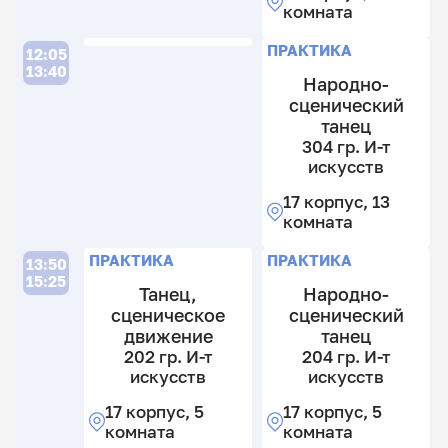
комната
т
17
и
к
П
П
ПРАКТИКА
12:05
17
5
13:40
Народно-
к
к
сценический
5
4
к
танец
гр
1
304 гр. И-т
И
гр
искусств
т
И
17 корпус, 13
и
т
комната
и
17
к
13
П
П
ПРАКТИКА
ПРАКТИКА
13:50
5
к
15:25
Танец,
Народно-
к
8
сценическое
сценический
к
4
1
движение
танец
гр
гр
202 гр. И-т
204 гр. И-т
И
И
искусств
искусств
т
т
17 корпус, 5
17 корпус, 5
и
и
комната
комната
17
17